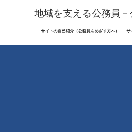
コ
ナ
ン
ビ
地域を支える公務員－
テ
ゲ
ン
ー
サイトの自己紹介（公務員をめざす方へ）
サ
ツ
シ
へ
ョ
ス
ン
キ
に
ッ
移
プ
動