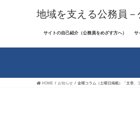
コ
ナ
ン
ビ
地域を支える公務員－
テ
ゲ
ン
ー
サイトの自己紹介（公務員をめざす方へ）
サ
ツ
シ
へ
ョ
ス
ン
キ
に
ッ
移
プ
動
HOME
お知らせ
金曜コラム（土曜日掲載）「文章、