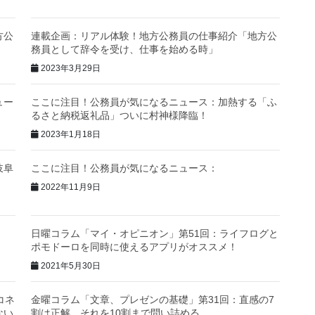
方公
連載企画：リアル体験！地方公務員の仕事紹介「地方公
務員として辞令を受け、仕事を始める時」
2023年3月29日
ュー
ここに注目！公務員が気になるニュース：加熱する「ふ
るさと納税返礼品」ついに村神様降臨！
2023年1月18日
岐阜
ここに注目！公務員が気になるニュース：
2022年11月9日
日曜コラム「マイ・オピニオン」第51回：ライフログと
ポモドーロを同時に使えるアプリがオススメ！
2021年5月30日
コネ
金曜コラム「文章、プレゼンの基礎」第31回：直感の7
ない
割は正解、それを10割まで問い詰める