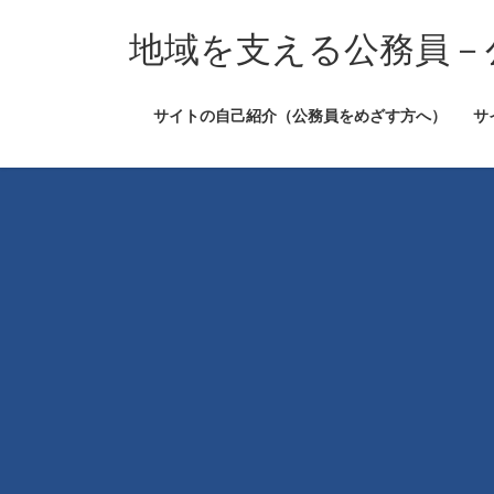
コ
ナ
ン
ビ
地域を支える公務員－
テ
ゲ
ン
ー
サイトの自己紹介（公務員をめざす方へ）
サ
ツ
シ
へ
ョ
ス
ン
キ
に
ッ
移
プ
動