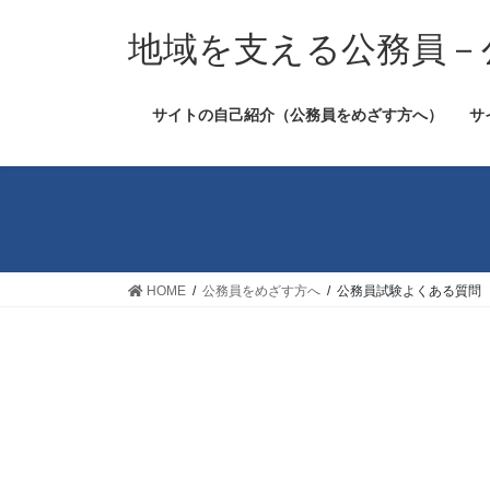
コ
ナ
ン
ビ
地域を支える公務員－
テ
ゲ
ン
ー
サイトの自己紹介（公務員をめざす方へ）
サ
ツ
シ
へ
ョ
ス
ン
キ
に
ッ
移
プ
動
HOME
公務員をめざす方へ
公務員試験よくある質問